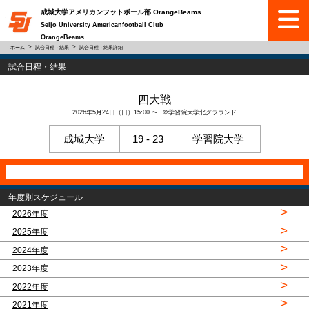
成城大学アメリカンフットボール部 OrangeBeams
Seijo University Americanfootball Club
OrangeBeams
ホーム
試合日程・結果
試合日程・結果詳細
試合日程・結果
四大戦
2026年5月24日（日）15:00 〜 ＠学習院大学北グラウンド
成城大学
19 - 23
学習院大学
年度別スケジュール
>
2026年度
>
2025年度
>
2024年度
>
2023年度
>
2022年度
>
2021年度