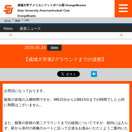
成城大学アメリカンフットボール部 OrangeBeams
Seijo University Americanfootball Club
OrangeBeams
ホーム
News
詳細
News 最新ニュース
<
>
2025.05.24
Game
【成城大学第2グラウンドまでの道順】
お世話になっております。
観客の皆様の入構時間ですが、9時15分から13時15分までの時間でしたら特
に制限はございません。
また、観客の皆様の第二グラウンドまでの経路についてですが、校内には入ら
ず、駅から添付の画像のルートに沿って公道をお進みいただくようご案内いた