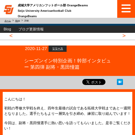
成城大学アメリカンフットボール部 OrangeBeams
Seijo University Americanfootball Club
OrangeBeams
ホーム
Blog
詳細
Blog ブログ更新情報
<
>
2020-11-27
リリース
シーズンイン特別企画！幹部インタビュ
ー 第四弾 副将・黒田憧篇
こんにちは！
初戦の専修大学戦を終え、四年生最後の試合である拓殖大学戦まであと一週間
となりました。選手たちもより一層気を引き締め、練習に取り組んでいます！
今回は、副将・黒田憧選手に熱い思いを語ってもらいました。是非ご覧くださ
い！