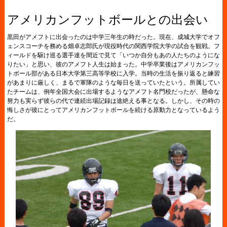
アメリカンフットボールとの出会い
黒田がアメフトに出会ったのは中学三年生の時だった。現在、成城大学でオフ
ェンスコーチを務める畑卓志郎氏が現役時代の関西学院大学の試合を観戦。フ
ィールドを駆け巡る選手達を間近で見て「いつか自分もあの人たちのようにな
りたい」と思い、彼のアメフト人生は始まった。中学卒業後はアメリカンフッ
トボール部がある日本大学第三高等学校に入学。当時の生活を振り返ると練習
があまりに厳しく、まるで軍隊のような毎日を送っていたという。所属してい
たチームは、例年全国大会に出場するようなアメフト名門校だったが、懸命な
努力も実らず彼らの代で連続出場記録は途絶える事となる。しかし、その時の
悔しさが彼にとってアメリカンフットボールを続ける原動力となっているよう
だ。