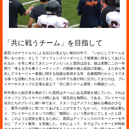
「共に戦うチーム」を目指して
新型コロナウイルスによる出口の見えない毎日の中で、「いかにしてチームを
率いるべきか」そして「ディフェンスリーダーとして後輩達に何をしてあげら
れるか」を常に考えてきたシーズンだったと黒田は語る。彼は実際にこの一年
間で「考える力を養うミーティング」の開催や個人面談の実施し、また自ら率
先してマネージャー業務に関する知識を取得する等、自粛期間だからこそでき
る様々な活動に力を入れてきた。その中でも彼が特に注力してきたのは、プレ
イヤーやスタッフの立場を超えて「共に戦うチーム環境」の構築だった。
昨年度から副主将を務めていた黒田はチームにある課題を感じていた。それは
スタッフとプレイヤーとの間にある「相互的な無関心」である。プレイヤーは
自分たちのプレイに精一杯であり、スタッフはアメフトに触れる機会が少な
く、選手の頑張りに気づいてあげることができていなかった。それが積み重な
り、プレイヤーとスタッフの間に「無関心」という壁が生じてしまったと語
る。このような現状を変えるために、黒田はディフェンスのマネージャーを中
心に「アメフト教室」を実施した。それによって、今ではプレイヤーと対戦校