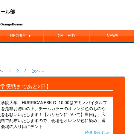
ボール部
ub OrangeBeams
RECRUIT
GALLERY
NEWS
▼
前へ
1
2
3
次へ »
学院戦まであと2日】
東学院大学 HURRICANESK.O. 10:00@アミノバイタルフ
々を是非お誘いの上、チームカラーのオレンジ色のものや
援をお願いいたします！【ハリセンについて】当日は、広
無料で配布いたしますので、会場をオレンジ色に染め、選
場の入り口にテント...
続きを読む≫