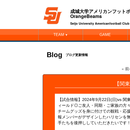
成城大学アメリカンフット
OrangeBeams
Seijo University Americanfootball Cl
TEAM
GAME
▼
Blog
ブログ更新情報
« 
【関東
【試合情報】2024年9月22日(日)vs 関
ィールド◎ご友人・同期・ご家族の方
チームグッズを身に付けての観戦・応
報メンバーがデザインしたハリセンを
手たちを後押ししていただきたいです！会