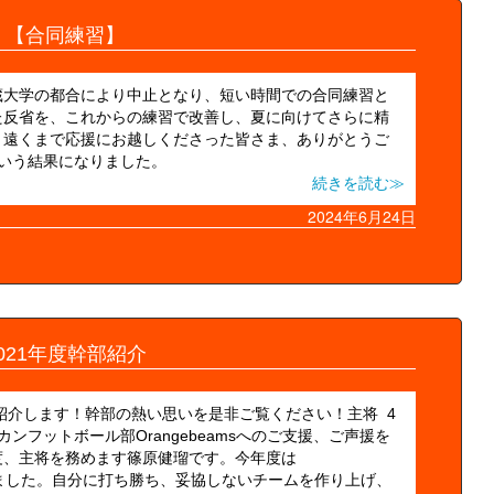
【合同練習】
蔵大学の都合により中止となり、短い時間での合同練習と
た反省を、これからの練習で改善し、夏に向けてさらに精
、遠くまで応援にお越しくださった皆さま、ありがとうご
いう結果になりました。
続きを読む≫
2024年6月24日
021年度幹部紹介
を紹介します！幹部の熱い思いを是非ご覧ください！主将 4
ンフットボール部Orangebeamsへのご支援、ご声援を
度、主将を務めます篠原健瑠です。今年度は
に掲げました。自分に打ち勝ち、妥協しないチームを作り上げ、