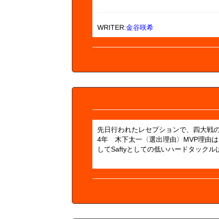
WRITER:
金谷咲希
先日行われたレセプションで、四大戦のMV
4年 木下太一〈選出理由〉MVP理由
してSaftyとしての低いハードタッ