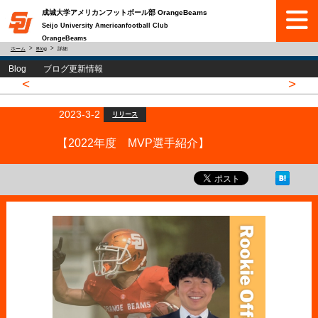
成城大学アメリカンフットボール部 OrangeBeams
Seijo University Americanfootball Club
OrangeBeams
ホーム
Blog
詳細
Blog ブログ更新情報
<
>
2023-3-2
リリース
【2022年度 MVP選手紹介】