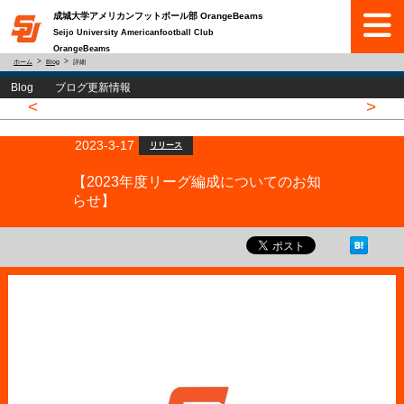
成城大学アメリカンフットボール部 OrangeBeams
Seijo University Americanfootball Club
OrangeBeams
ホーム
Blog
詳細
Blog ブログ更新情報
<
>
2023-3-17
リリース
【2023年度リーグ編成についてのお知
らせ】