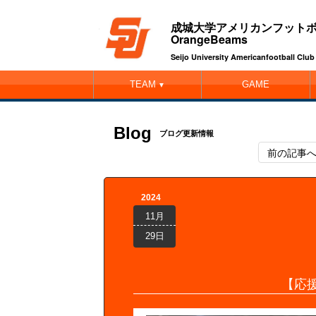
成城大学アメリカンフット
OrangeBeams
Seijo University Americanfootball Cl
TEAM
GAME
▼
Blog
ブログ更新情報
前の記事
2024
11月
29日
【応