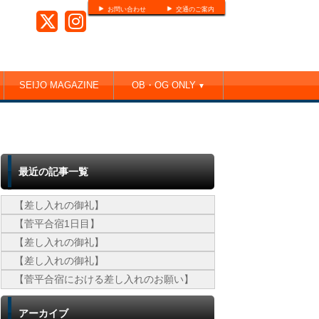
お問い合わせ
交通のご案内
SEIJO MAGAZINE
OB・OG ONLY
▼
最近の記事一覧
【差し入れの御礼】
【菅平合宿1日目】
【差し入れの御礼】
【差し入れの御礼】
【菅平合宿における差し入れのお願い】
アーカイブ