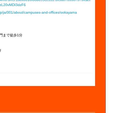
6zL20vMDI3dzF6
c.jp/ja/001/about/campuses-and-offices/ookayama
門まで徒歩1分
分