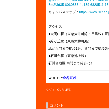
8m2!3d35.6060836!4d139.6828511!1
キャンパスマップ：
https://www.isct.a
アクセス
●大岡山駅（東急大井町線・目黒線）正
●緑が丘駅（東急大井町線）
緑が丘門まで徒歩1分、西門まで徒歩3
●石川台駅（東急池上線）
石川台地区 南門まで徒歩7分
WRITER:
金谷咲希
タグ：
OUR LIFE
コメント