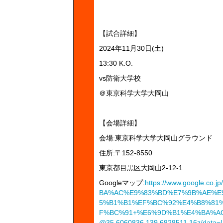
【試合詳細】
2024年11月30日(土)
13:30 K.O.
vs防衛大学校
＠東京科学大学大岡山
【会場詳細】
会場:東京科学大学大岡山グラウンド
住所:〒152-8550
東京都目黒区大岡山2-12-1
Googleマップ:
https://www.google.c
BA%AC%E9%83%BD%E7%9B%AE%E
5%B1%B1%EF%BC%92%E4%B8%81
F%BC%91+%E6%9D%B1%E4%BA%A
@35.6060836,139.6828511,16z/data=