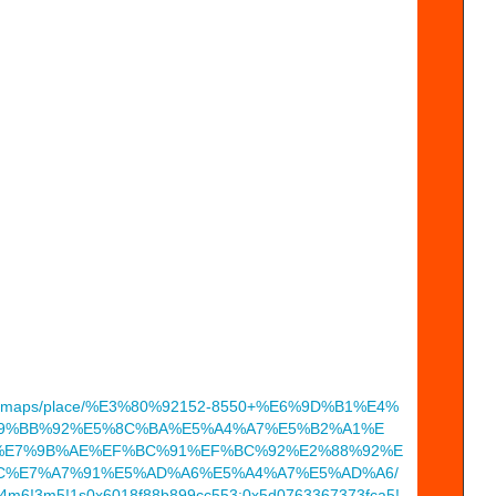
o.jp/maps/place/%E3%80%92152-8550+%E6%9D%B1%E4%
9%BB%92%E5%8C%BA%E5%A4%A7%E5%B2%A1%E
%E7%9B%AE%EF%BC%91%EF%BC%92%E2%88%92%E
C%E7%A7%91%E5%AD%A6%E5%A4%A7%E5%AD%A6/
!4m6!3m5!1s0x6018f88b899cc553:0x5d0763367373fca5!