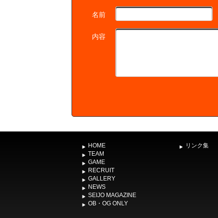
名前
内容
HOME
リンク集
TEAM
GAME
RECRUIT
GALLERY
NEWS
SEIJO MAGAZINE
OB・OG ONLY