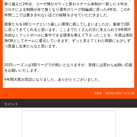
乗り越えた2年次、コーチ陣がガラッと変わりチーム体制が一新した３年次、
コロナによる制限が全て無くなり通常のリーグ戦編成に戻った4年次。この4
年間ここでは書ききれないほどの経験をさせていただきました。
後輩たちを3部リーグという厳しい環境に残してしまいましたが、最速で2部
に戻ってきてくれると思います。ここまでたくさんの方に支えられて4年間不
自由なくフットボールに集中できる環境を整えて下さったことを、今度は僕自
身OBとしてチームに還元していきます。ずっと支えてくれた両親にも少しず
つ恩返し出来たらなと思います。
2025シーズンは3部リーグでの戦いとなりますが、皆様には変わらぬ熱い応援
をお願いいたします。
4年間大変お世話になりました。ありがとうございました。
更新日：2025年1月8日 12:00:00
コメント