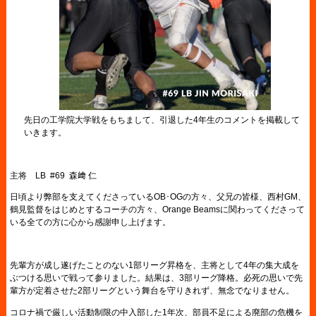
先日の工学院大学戦をもちまして、引退した4年生のコメントを掲載して
いきます。
主将 LB #69 森﨑 仁
日頃より弊部を支えてくださっているOB･OGの方々、父兄の皆様、西村GM、
鶴見監督をはじめとするコーチの方々、Orange Beamsに関わってくださって
いる全ての方に心から感謝申し上げます。
先輩方が成し遂げたことのない1部リーグ昇格を、主将として4年の集大成を
ぶつける思いで戦って参りました。結果は、3部リーグ降格。必死の思いで先
輩方が定着させた2部リーグという舞台を守りきれず、無念でなりません。
コロナ禍で厳しい活動制限の中入部した1年次、部員不足による廃部の危機を