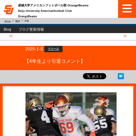
成城大学アメリカンフットボール部 OrangeBeams
Seijo University Americanfootball Club
OrangeBeams
ホーム
Blog
詳細
Blog ブログ更新情報
<
>
2025-1-8
リリース
【4年生より引退コメント】