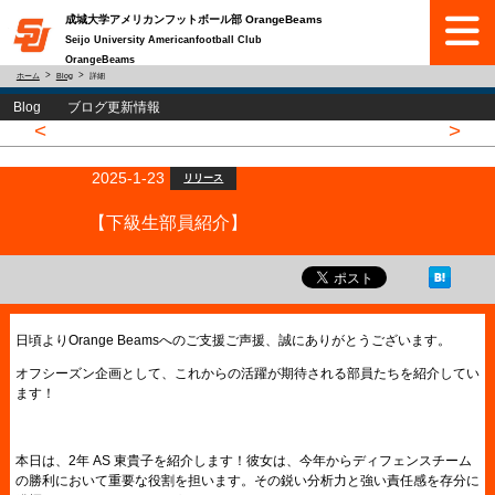
成城大学アメリカンフットボール部 OrangeBeams
Seijo University Americanfootball Club
OrangeBeams
ホーム
Blog
詳細
Blog ブログ更新情報
<
>
2025-1-23
リリース
【下級生部員紹介】
日頃よりOrange Beamsへのご支援ご声援、誠にありがとうございます。
オフシーズン企画として、これからの活躍が期待される部員たちを紹介してい
ます！
本日は、2年 AS 東貴子を紹介します！彼女は、今年からディフェンスチーム
の勝利において重要な役割を担います。その鋭い分析力と強い責任感を存分に