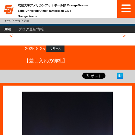
成城大学アメリカンフットボール部 OrangeBeams
Seijo University Americanfootball Club
OrangeBeams
ホーム
Blog
詳細
Blog ブログ更新情報
<
>
2025-8-25
リリース
【差し入れの御礼】