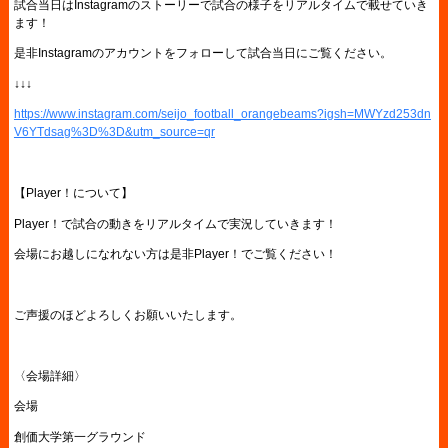
試合当日はInstagramのストーリーで試合の様子をリアルタイムで載せていき
ます！
是非Instagramのアカウントをフォローして試合当日にご覧ください。
↓↓↓
https://www.instagram.com/seijo_football_orangebeams?igsh=MWYzd253dn
V6YTdsag%3D%3D&utm_source=qr
【Player！について】
Player！で試合の動きをリアルタイムで実況していきます！
会場にお越しになれない方は是非Player！でご覧ください！
ご声援のほどよろしくお願いいたします。
〈会場詳細〉
会場
創価大学第一グラウンド