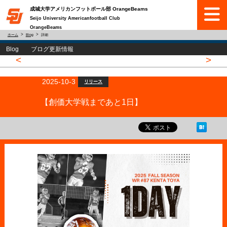
成城大学アメリカンフットボール部 OrangeBeams
Seijo University Americanfootball Club
OrangeBeams
ホーム
Blog
詳細
Blog ブログ更新情報
<
>
2025-10-3
リリース
【創価大学戦まであと1日】