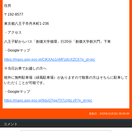
住所
〒192-8577
東京都八王子市丹木町1-236
・アクセス
八王子駅からバス「創価大学循環」行20分「創価大学創大門」下車
・Googleマップ
https://maps.app.goo.gl/CtKXAo1nMFzdUXZC6?g_st=ipc
※当日お車でお越しの方へ
校外に無料駐車場（緑風駐車場）がありますので観客の方はそちらに駐車して
いただくことが可能です。
・Googleマップ
https://maps.app.goo.gl/9duGTgwTX7zzjbLv9?g_st=ipc
更新日：2025年10月3日 09:00:00
コメント