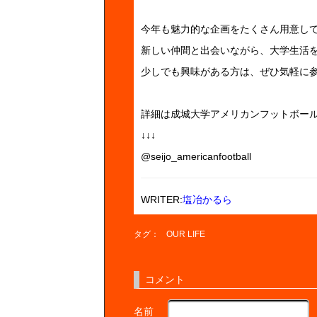
今年も魅力的な企画をたくさん用意し
新しい仲間と出会いながら、大学生活
少しでも興味がある方は、ぜひ気軽に
詳細は成城大学アメリカンフットボー
↓↓↓
@seijo_americanfootball
WRITER:
塩冶かるら
タグ：
OUR LIFE
コメント
名前