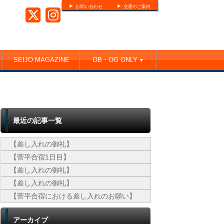
お問い合わせ
交通のご案内
SEIJO MAGAZINE
OB・OG ONLY
▼
最近の記事一覧
【差し入れの御礼】
【菅平合宿1日目】
【差し入れの御礼】
【差し入れの御礼】
【菅平合宿における差し入れのお願い】
アーカイブ