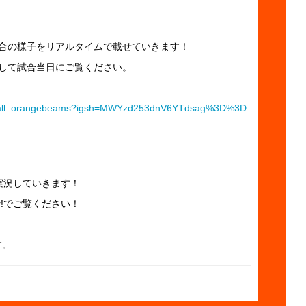
ーで試合の様子をリアルタイムで載せていきます！
ローして試合当日にご覧ください。
ootball_orangebeams?igsh=MWYzd253dnV6YTdsag%3D%3D
で実況していきます！
r!でご覧ください！
す。