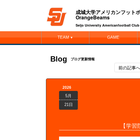
成城大学アメリカンフット
OrangeBeams
Seijo University Americanfootball Cl
TEAM
GAME
▼
Blog
ブログ更新情報
前の記事
2026
5月
21日
【学習