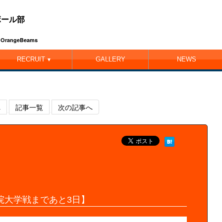
ボール部
ub OrangeBeams
RECRUIT
GALLERY
NEWS
▼
へ
記事一覧
次の記事へ
院大学戦まであと3日】