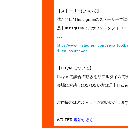
【ストーリーについて】
試合当日はInstagramのストーリ
是非Instagramのアカウントをフォ
↓↓↓
https://www.instagram.com/seijo_f
&utm_source=qr
【Player!について】
Player!で試合の動きをリアルタイム
会場にお越しになれない方は是非Playe
ご声援のほどよろしくお願いいたしま
WRITER:
塩冶かるら