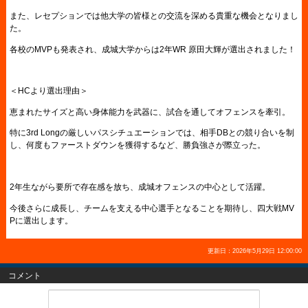
また、レセプションでは他大学の皆様との交流を深める貴重な機会となりまし
た。
各校のMVPも発表され、成城大学からは2年WR 原田大輝が選出されました！
＜HCより選出理由＞
恵まれたサイズと高い身体能力を武器に、試合を通してオフェンスを牽引。
特に3rd Longの厳しいパスシチュエーションでは、相手DBとの競り合いを制
し、何度もファーストダウンを獲得するなど、勝負強さが際立った。
2年生ながら要所で存在感を放ち、成城オフェンスの中心として活躍。
今後さらに成長し、チームを支える中心選手となることを期待し、四大戦MV
Pに選出します。
更新日：2026年5月29日 12:00:00
コメント