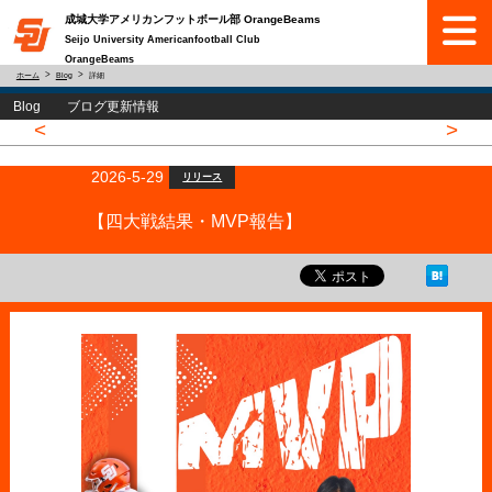
成城大学アメリカンフットボール部 OrangeBeams
Seijo University Americanfootball Club
OrangeBeams
ホーム
Blog
詳細
Blog ブログ更新情報
<
>
2026-5-29
リリース
【四大戦結果・MVP報告】