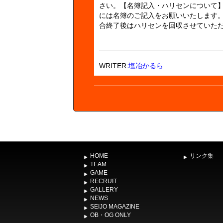
さい。【名簿記入・ハリセンについて
には名簿のご記入をお願いいたします
合終了後はハリセンを回収させていただき
WRITER:
塩冶かるら
HOME
リンク集
TEAM
GAME
RECRUIT
GALLERY
NEWS
SEIJO MAGAZINE
OB・OG ONLY