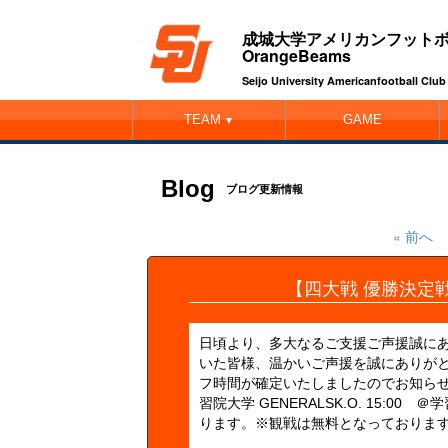
成城大学アメリカンフット
OrangeBeams
Seijo University Americanfootball Cl
TEAM
GAME
▼
Blog
ブログ更新情報
« 前へ
【四大戦 優勝決定
日頃より、多大なるご支援ご声援誠に
いた皆様、温かいご声援を誠にありがと
フ時間が確定いたしましたのでお知らせい
習院大学 GENERALSK.O. 15:
ります。※観戦は無料となっております。