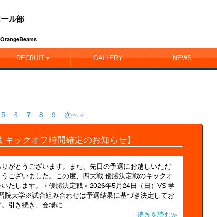
ボール部
ub OrangeBeams
RECRUIT
GALLERY
NEWS
▼
5
6
7
8
9
次へ »
戦 キックオフ時間確定のお知らせ】
ありがとうございます。また、先日の予選にお越しいただ
うございました。この度、四大戦 優勝決定戦のキックオ
たします。＜優勝決定戦＞2026年5月24日（日）VS 学
00 ＠学習院大学※試合組み合わせは予選結果に基づき決定してお
引き続き、会場に...
続きを読む≫