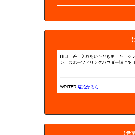
【
昨日、差し入れをいただきました。シン
ン、スポーツドリンクパウダー誠にあ
WRITER:
塩冶かるら
【武蔵