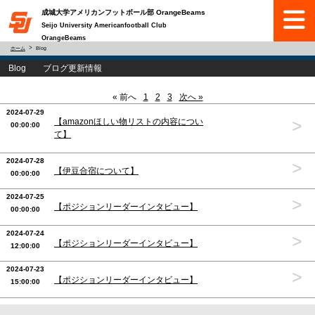
成城大学アメリカンフットボール部 OrangeBeams
Seijo University Americanfootball Club
OrangeBeams
ホーム
Blog
Blog ブログ更新情報
« 前へ
1
2
3
次へ »
2024-07-29
>
【amazonほしい物リストの内容につい
00:00:00
て】
2024-07-28
>
【伊豆合宿について】
00:00:00
2024-07-25
>
【ポジションリーダーインタビュー】
00:00:00
2024-07-24
>
【ポジションリーダーインタビュー】
12:00:00
2024-07-23
>
【ポジションリーダーインタビュー】
15:00:00