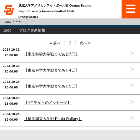
成城大学アメリカンフットボール部 OrangeBeams
Seijo University Americanfootball Club
OrangeBeams
ホーム
Blog
Blog ブログ更新情報
« 前へ
1
2
3
次へ »
2024-10-31
>
【東京科学大学戦まであと3日】
10:00:00
2024-10-30
>
【東京科学大学戦まであと4日】
20:00:00
2024-10-29
>
【東京科学大学戦まであと5日】
10:00:00
2024-10-28
>
【4年生からのメッセージ】
18:00:00
2024-10-25
>
【横浜国立大学戦 Photo Gallery】
15:00:00