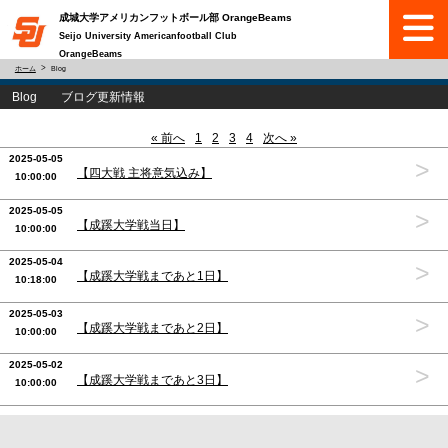
成城大学アメリカンフットボール部 OrangeBeams
Seijo University Americanfootball Club
OrangeBeams
ホーム
Blog
Blog ブログ更新情報
« 前へ
1
2
3
4
次へ »
2025-05-05
>
【四大戦 主将意気込み】
10:00:00
2025-05-05
>
【成蹊大学戦当日】
10:00:00
2025-05-04
>
【成蹊大学戦まであと1日】
10:18:00
2025-05-03
>
【成蹊大学戦まであと2日】
10:00:00
2025-05-02
>
【成蹊大学戦まであと3日】
10:00:00