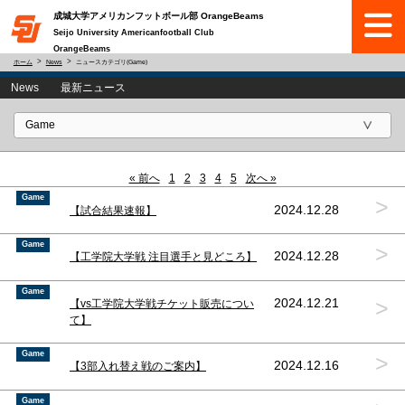
成城大学アメリカンフットボール部 OrangeBeams
Seijo University Americanfootball Club
OrangeBeams
ホーム
News
ニュースカテゴリ(Game)
News 最新ニュース
« 前へ
1
2
3
4
5
次へ »
Game
>
2024.12.28
【試合結果速報】
Game
>
2024.12.28
【工学院大学戦 注目選手と見どころ】
Game
>
2024.12.21
【vs工学院大学戦チケット販売につい
て】
Game
>
2024.12.16
【3部入れ替え戦のご案内】
Game