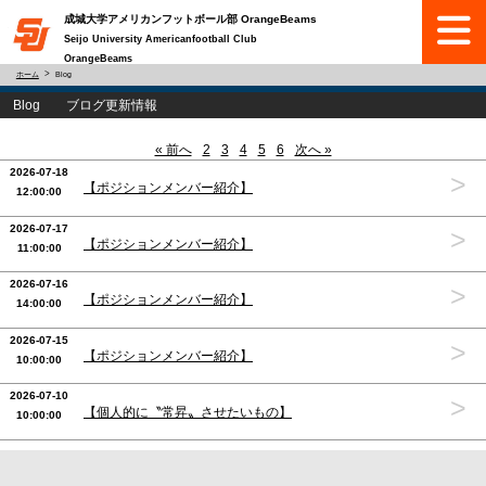
成城大学アメリカンフットボール部 OrangeBeams
Seijo University Americanfootball Club
OrangeBeams
ホーム
Blog
Blog ブログ更新情報
« 前へ
2
3
4
5
6
次へ »
2026-07-18
>
【ポジションメンバー紹介】
12:00:00
2026-07-17
>
【ポジションメンバー紹介】
11:00:00
2026-07-16
>
【ポジションメンバー紹介】
14:00:00
2026-07-15
>
【ポジションメンバー紹介】
10:00:00
2026-07-10
>
【個人的に〝常昇〟させたいもの】
10:00:00